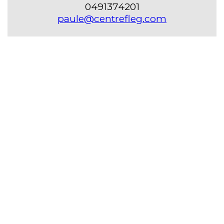
0491374201
paule@centrefleg.com